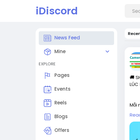
iDiscord
Rece
News Feed
Mine
EXPLORE
Pages
🚚 
LÚC
Events
Reels
Mỗi 
Chỉ 
Rea
Blogs
"khô
ảnh 
Offers