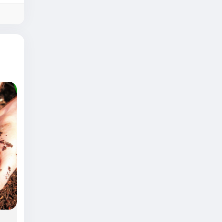
vệ
oàn