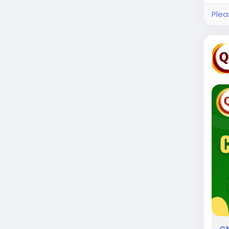
Plea
🎯 Đ
quyề
bộ q
👉 X
htt
sho