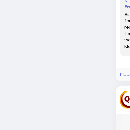
Ch
Fe
As
fe
re
th
wa
Ma
ch
Plea