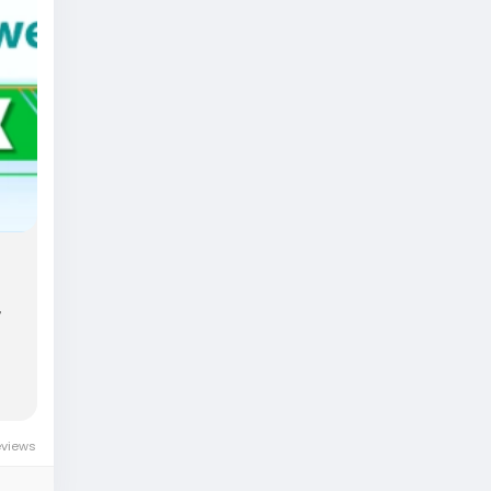
ử
eviews