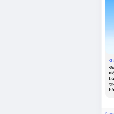
Gi
Gi
Ki
bù
th
hà
Plea