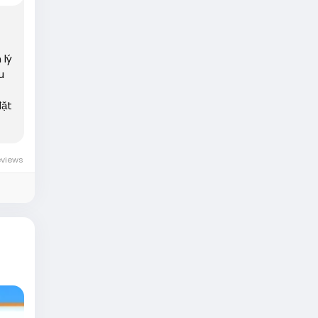
 lý
u
đặt
eviews