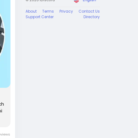
About
Terms
Privacy
Contact Us
Support Center
Directory
ch
i
eviews