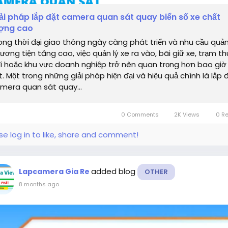
ải pháp lắp đặt camera quan sát quay biển số xe chất
ợng cao
ong thời đại giao thông ngày càng phát triển và nhu cầu quản
ương tiện tăng cao, việc quản lý xe ra vào, bãi giữ xe, trạm th
í hoặc khu vực doanh nghiệp trở nên quan trọng hơn bao giờ
t. Một trong những giải pháp hiện đại và hiệu quả chính là lắp 
mera quan sát quay...
0 Comments
2K Views
0 R
se log in to like, share and comment!
added blog
Lapcamera Gia Re
OTHER
8 months ago