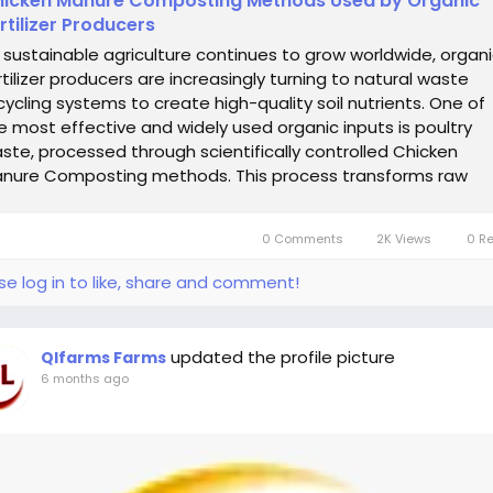
icken Manure Composting Methods Used by Organic
rtilizer Producers
 sustainable agriculture continues to grow worldwide, organ
rtilizer producers are increasingly turning to natural waste
cycling systems to create high-quality soil nutrients. One of
e most effective and widely used organic inputs is poultry
ste, processed through scientifically controlled Chicken
nure Composting methods. This process transforms raw
icken manure into safe,...
0 Comments
2K Views
0 R
se log in to like, share and comment!
updated the profile picture
Qlfarms Farms
6 months ago