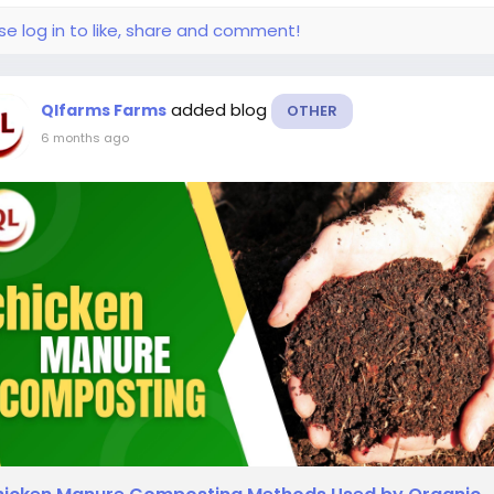
se log in to like, share and comment!
ầu tư một hệ thống camera chuyên dụng không chỉ giúp bảo 
n lợi của shop mà còn nâng cao tính chuyên nghiệp trong t
added blog
uy trình xử lý đơn hàng.
Qlfarms Farms
OTHER
6 months ago
em chi tiết giải pháp tại:
ps://camerasaigon24h.com/lap-camera-quay-dong-hang-
pee.vn