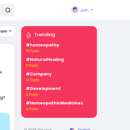
Join
nam
Trending
#homeopathy
15 Posts
#NaturalHealing
11 Posts
N
#Company
10 Posts
#Development
9 Posts
ng?
#HomeopathicMedicines
c
9 Posts
 và
© 2026 iDiscord
English