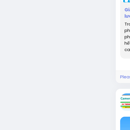
Gi
lư
Tr
ph
ph
hế
ca
Plea