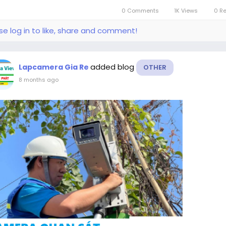
0 Comments
1K Views
0 R
se log in to like, share and comment!
added blog
Lapcamera Gia Re
OTHER
8 months ago