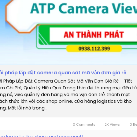
ải pháp lắp đặt camera quan sát mã vận đơn giá rẻ
ải Pháp Lắp Đặt Camera Quan Sát Mã Vận Đơn Giá Rẻ – Tiết
ệm Chi Phí, Quản Lý Hiệu Quả Trong thời đại thương mại điện t
ng nổ, việc quản lý đơn hàng và mã vận đơn trở thành một
ách thức lớn với các shop online, cửa hàng logistics và kho
ng. Một lỗi nhỏ trong...
0 Comments
2K Views
0 R
se log in to like, share and comment!