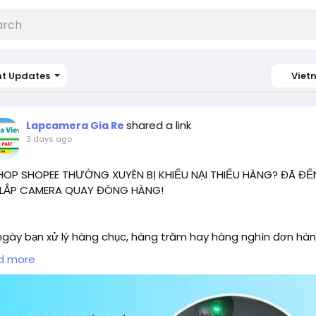
nt Updates
Viet
shared a link
Lapcamera Gia Re
3 days ago
SHOP SHOPEE THƯỜNG XUYÊN BỊ KHIẾU NẠI THIẾU HÀNG? ĐÃ ĐẾ
 LẮP CAMERA QUAY ĐÓNG HÀNG!
ngày bạn xử lý hàng chục, hàng trăm hay hàng nghìn đơn hà
cần một đơn bị khiếu nại "thiếu hàng", "giao sai sản phẩm" hoặ
d more
ng đúng đơn" cũng có thể khiến shop mất tiền, mất thời gian
hưởng đến uy tín.